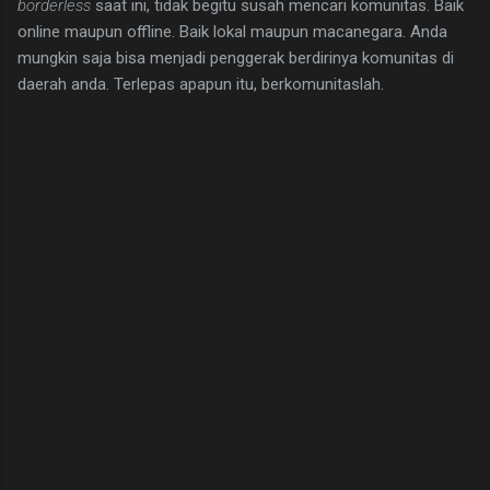
borderless
saat ini, tidak begitu susah mencari komunitas. Baik
online maupun offline. Baik lokal maupun macanegara. Anda
mungkin saja bisa menjadi penggerak berdirinya komunitas di
daerah anda. Terlepas apapun itu, berkomunitaslah.
C
o
m
m
e
n
t
s