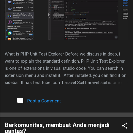
What is PHP Unit Test Explorer Before we discuss in deep, i
want to explain the standard definition. PHP Unit Test Explorer
is one of extensions in visual studio code. You can search in
extension menu and install it. After installed, you can find it on
sidebar. It has test tube icon. Laravel Sail Laravel sail is one of
laravel tools for easy and consistent development. Under the
hood, it uses docker and docker compose. One advantage
Post a Comment
using sail is we don't need to setup bunch of php and web
server configuration. It was already handled by sail. We just
need to run docker compose command or via sail command.
Berkomunitas, membuat Anda menjadi
You can learn more detail about how sail works in Laravel
pantas?
documentation here . What if we want to implement TDD in