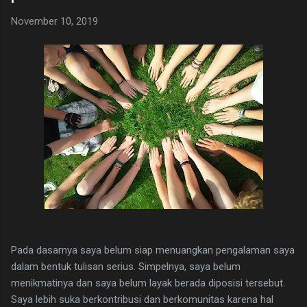
Laravel? As developer, we need to make sure our code run
November 10, 2019
well. So, we need to test it by implementing TDD. Luckily,
Laravel support TDD by default. You can run artisan command
to generate test file. In the newest version, Laravel supports
phpunit and pest configurati...
Pada dasarnya saya belum siap menuangkan pengalaman saya
dalam bentuk tulisan serius. Simpelnya, saya belum
menikmatinya dan saya belum layak berada diposisi tersebut.
Saya lebih suka berkontribusi dan berkomunitas karena hal