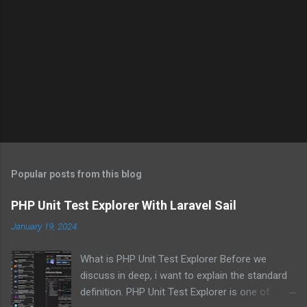
Popular posts from this blog
PHP Unit Test Explorer With Laravel Sail
January 19, 2024
What is PHP Unit Test Explorer Before we
discuss in deep, i want to explain the standard
definition. PHP Unit Test Explorer is one of