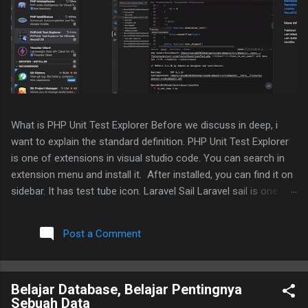
What is PHP Unit Test Explorer Before we discuss in deep, i
want to explain the standard definition. PHP Unit Test Explorer
is one of extensions in visual studio code. You can search in
extension menu and install it. After installed, you can find it on
sidebar. It has test tube icon. Laravel Sail Laravel sail is one of
laravel tools for easy and consistent development. Under the
hood, it uses docker and docker compose. One advantage
Post a Comment
using sail is we don't need to setup bunch of php and web
server configuration. It was already handled by sail. We just
need to run docker compose command or via sail command.
Belajar Database, Belajar Pentingnya
You can learn more detail about how sail works in Laravel
Sebuah Data
documentation here . What if we want to implement TDD in