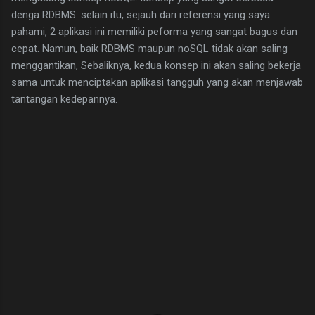
denga RDBMS. selain itu, sejauh dari referensi yang saya
pahami, 2 aplikasi ini memiliki peforma yang sangat bagus dan
cepat. Namun, baik RDBMS maupun noSQL tidak akan saling
menggantikan, Sebaliknya, kedua konsep ini akan saling bekerja
sama untuk menciptakan aplikasi tangguh yang akan menjawab
tantangan kedepannya.
C
o
m
m
e
n
t