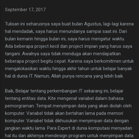
Laravel? As developer, we need to make sure our code run
September 17, 2017
well. So, we need to test it by implementing TDD. Luckily,
Laravel support TDD by default. You can run artisan command
Tulisan ini seharusnya saya buat bulan Agustus, lagi-lagi karena
to generate test file. In the newest version, Laravel supports
hal mendadak, saya harus menundanya sampai saat ini. Dari
phpunit and pest configurati...
bulan kemarin hingga bulan ini, saya harus mengatur waktu.
Ada beberapa project kecil dan project impian yang harus saya
tangani. Awalnya saya tidak menduga akan mendapatkan
beberapa project begitu cepat. Karena saya berkomitmen untuk
mengalokasikan waktu hingga akhir tahun untuk belajar banyak
hal di dunia IT. Namun, Allah punya rencana yang lebih baik.
Baik, Belajar tentang perkembangan IT sekarang ini, belajar
tentang entitas data. Kite mengenal variabel dalam bahasa
pemorgraman. Tempat menyimpan data yang akan diolah oleh
komputer. Variabel tidak akan bertahan lama pada memori
komputer. Variabel tidak dikhusukan menyimpan data dengan
jangkan waktu lama. Para Expert di dunia komputasi menyadari
hal itu dan akhirnya mendesign program untuk menyimpan data